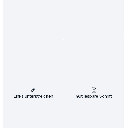
Versand DHL
Professionelle Pflege für Zuhause
Schnell und sicher Zahlen
Kreditkarte
PayPal
Klarna
Links unterstreichen
Gut lesbare Schrift
Giropay
Idealo