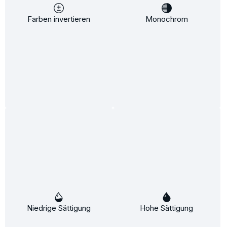
Zum Merkzettel hinzufügen
Farben invertieren
Monochrom
Produktnummer:
11403
Über
Alcina Forming-Gel verleiht dem Haar starken Halt.
Es verhärtet und verklebt nicht. Ideal für
extravagante Stylings. Anwendu…
Mehr
Anwendung
Wirkung & Expertise
Inhalstsstoffe
Bewertungen
Niedrige Sättigung
Hohe Sättigung