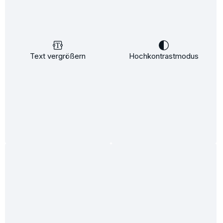
Text vergrößern
Hochkontrastmodus
%
11,01 €*
12,50 €*
(11.92% gespart)
Inhalt:
100 ml
Preise inkl. MwSt. zzgl. Versandkosten
Sofort verfügbar, Lieferzeit: 2-5 Tage
Produkt Anzahl: Gib den gewünschten We
In den Warenkorb
Produkt/e