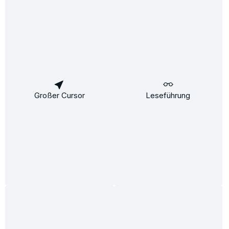
Styling-Mousse
Halt:
Flexibilität:
Inhalt:
150 ml
(70,00 €* / 1000 ml)
Ab
9,30 €*
Großer Cursor
Leseführung
Details
Kontakt & Service
Informationen
Rechtliches