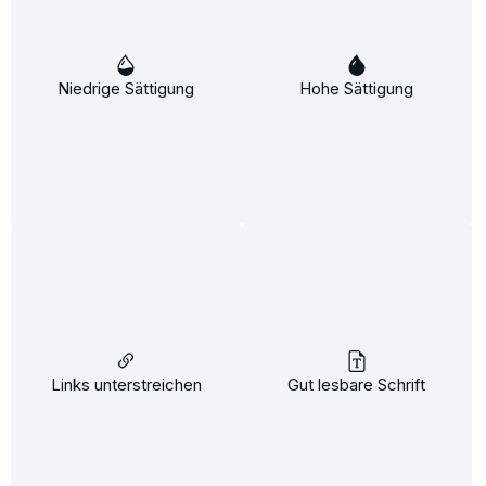
Niedrige Sättigung
Hohe Sättigung
Nutri Shine Öl-Elexier 50ml
Pflege:
Inhalt:
50 ml
(25,10 €* / 100 ml)
12,55 €*
17,50 €*
(28.29% gespart)
In den Warenkorb
Links unterstreichen
Gut lesbare Schrift
%