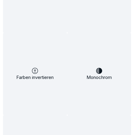
Nutri Shine Maske 200ml
Feuchtigkeit:
Pflege:
Inhalt:
200 ml
(7,17 €* / 100 ml)
14,34 €*
18,95 €*
(24.33% gespart)
Farben invertieren
Monochrom
In den Warenkorb
%