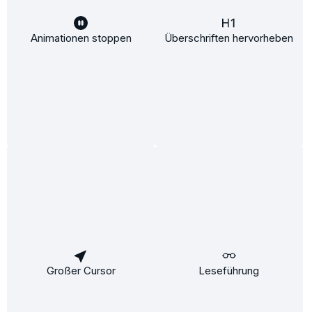
Animationen stoppen
Überschriften hervorheben
Sauer-Spülung
Feuchtigkeit:
Pflege:
Inhalt:
250 ml
(4,90 €* / 100 ml)
Ab
12,25 €*
15,50 €*
(20.97% gespart)
Details
Großer Cursor
Leseführung
Kontakt & Service