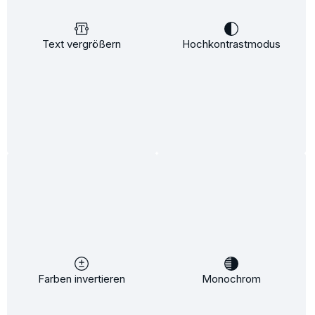
Text vergrößern
Hochkontrastmodus
Basis-Shampoo
Feuchtigkeit:
Pflege:
Inhalt:
250 ml
(4,20 €* / 100 ml)
10,50 €*
12,95 €*
(18.92% gespart)
Details
%
Farben invertieren
Monochrom