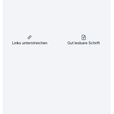
Locken-Emulsion 100ml
Links unterstreichen
Gut lesbare Schrift
Feuchtigkeit:
Pflege:
15,95 €*
In den Warenkorb
%