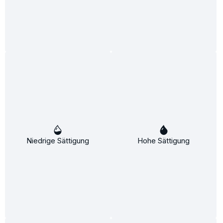
Feuchtigkeitsspray 125ml
Feuchtigkeit:
Pflege:
Inhalt:
125 ml
(8,19 €* / 100 ml)
10,24 €*
12,95 €*
(20.93% gespart)
In den Warenkorb
Niedrige Sättigung
Hohe Sättigung