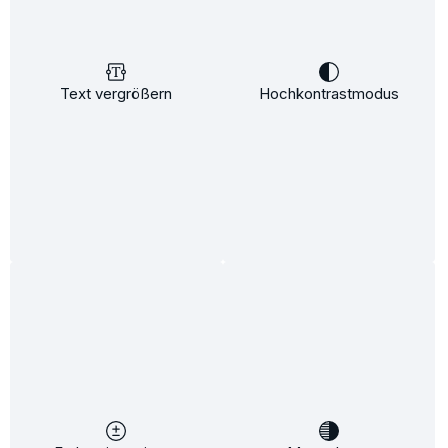
Text vergrößern
Hochkontrastmodus
Hyaluron 2.0 Eye-Gel 15ml
Inhalt:
15 ml
(88,80 €* / 100 ml)
13,32 €*
15,50 €*
(14.06% gespart)
In den Warenkorb
%