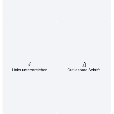
Hyaluron 2.0 Face-Cream 50 ml
Inhalt:
50 ml
(34,64 €* / 100 ml)
17,32 €*
21,95 €*
(21.09% gespart)
In den Warenkorb
%
Links unterstreichen
Gut lesbare Schrift
Hyaluron 2.0 Hand-Fluid 50ml