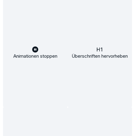
Inhalt:
50 ml
(11,90 €* / 100 ml)
5,95 €*
6,40 €*
(7.03% gespart)
In den Warenkorb
Animationen stoppen
Überschriften hervorheben
%
Hyaluron Anti-Falten Ampulle 2.0
Inhalt:
10 ml
(169,90 €* / 100 ml)
16,99 €*
19,95 €*
(14.84% gespart)