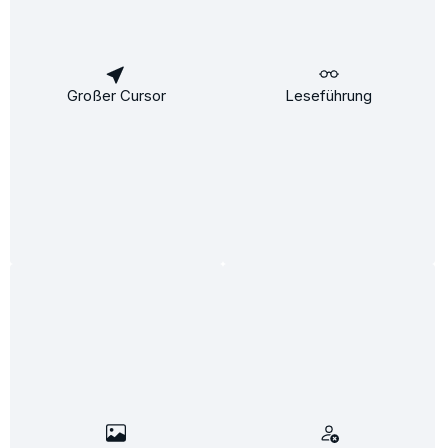
In den Warenkorb
Großer Cursor
Leseführung
Kontakt & Service
Informationen
Rechtliches
Informationen
Rechtliches