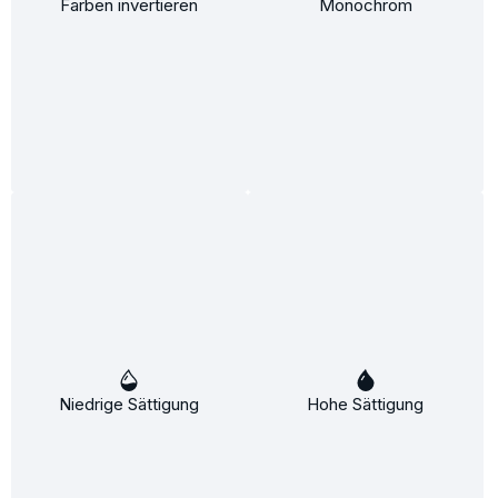
Farben invertieren
Monochrom
Hyaluron 2.0 Face Gel - 30 ml
Inhalt:
30 ml
(61,87 €* / 100 ml)
18,56 €*
21,95 €*
(15.44% gespart)
In den Warenkorb
%
Niedrige Sättigung
Hohe Sättigung