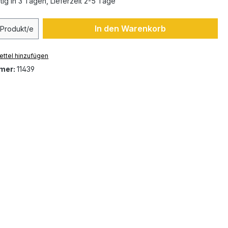
ig in 3 Tagen, Lieferzeit 2-5 Tage
 Anzahl: Gib den gewünschten Wert ein 
In den Warenkorb
Produkt/e
ttel hinzufügen
mer:
11439