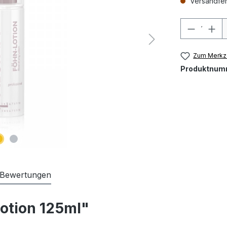
Versandfert
Produkt
Zum Merkze
Produktnum
Bewertungen
otion 125ml"