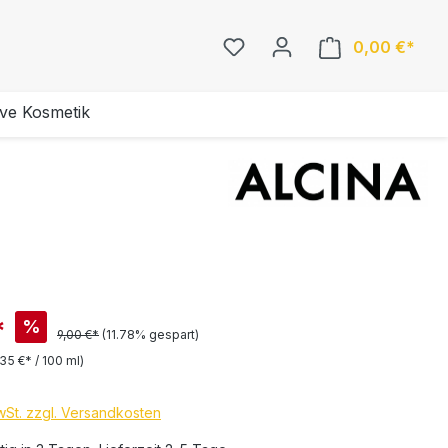
0,00 €*
ive Kosmetik
*
%
9,00 €*
(11.78% gespart)
,35 €* / 100 ml)
MwSt. zzgl. Versandkosten