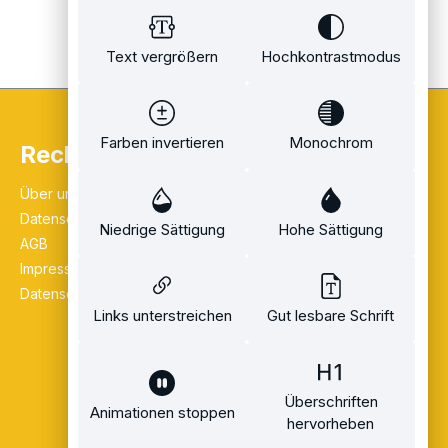
Text vergrößern
Hochkontrastmodus
Farben invertieren
Monochrom
Rechtliches
Über uns
Datenschutz
Niedrige Sättigung
Hohe Sättigung
AGB
Impressum
Datenschutz
Links unterstreichen
Gut lesbare Schrift
Überschriften
Animationen stoppen
hervorheben