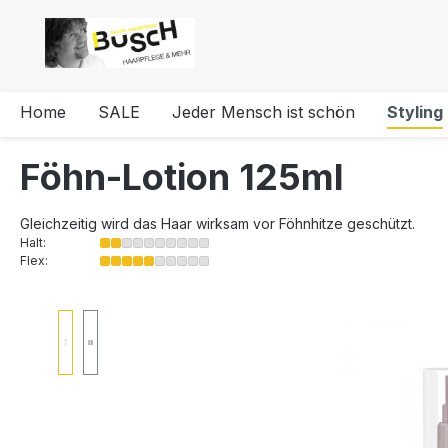
e springen
Zur Hauptnavigation springen
Home
SALE
Jeder Mensch ist schön
Styling
Föhn-Lotion 125ml
Gleichzeitig wird das Haar wirksam vor Föhnhitze geschützt.
Halt:
Flex: