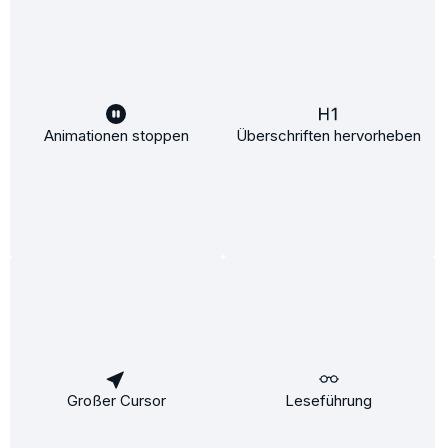
Kreditkarte
PayPal
Klarna
Animationen stoppen
Überschriften hervorheben
Giropay
Idealo
Kontakt & Service
Informationen
Großer Cursor
Leseführung
Rechtliches