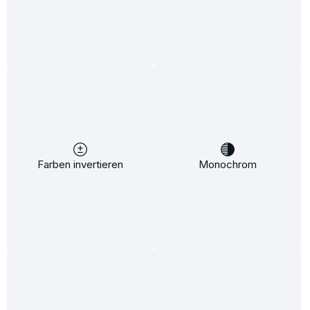
%
10,64 €*
10,90 €*
(2.39% gespart)
Inhalt:
1 Stück
Preise inkl. MwSt. zzgl. Versandkosten
Sofort verfügbar, Lieferzeit: 10 days
Farben invertieren
Monochrom
Produkt Anzahl: Gib den gewünschten We
In den Warenkorb
Produkt
Zum Merkzettel hinzufügen
Produktnummer:
65292