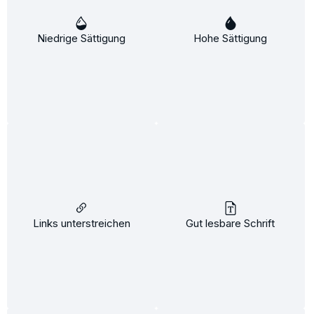
Über
Niedrige Sättigung
Hohe Sättigung
Mein Augen Make up...soll eine tiefschwarze,
langanhaltende Kontur
bekommenAnwendung:Zeichnen SIe auf Ihrem
puderfreien Auge…
Mehr
Bewertungen
Links unterstreichen
Gut lesbare Schrift
Gratis-Versand DHL ab 3 Artikeln
Professionelle Pflege für Zuhause
Schnell und sicher Zahlen